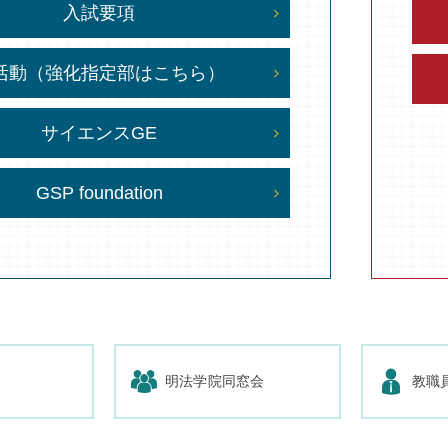
入試要項
活動（強化指定部はこちら）
サイエンスGE
GSP foundation
明法学院同窓会
教職