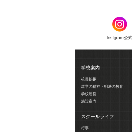
Instgram公
学校案内
校長挨拶
建学の精神・明法の教育
学校運営
施設案内
スクールライフ
行事