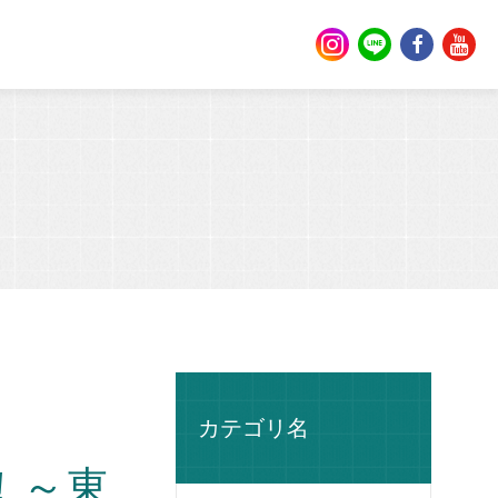
カテゴリ名
！～東