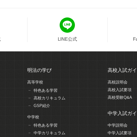
式
LINE公式
F
明法の学び
高校入試ガイ
高等学校
高校説明会
高校入試要項
特色ある学習
高校受験Q&A
高校カリキュラム
GSP紹介
中学入試ガイ
中学校
特色ある学習
中学説明会
中学カリキュラム
中学入試要項