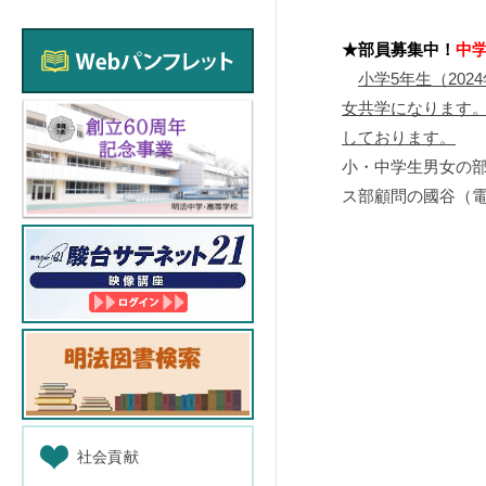
★部員募集中！
中
小学5年生（20
女共学になります
しております。
小・中学生男女の
ス部顧問の國谷（
社会貢献