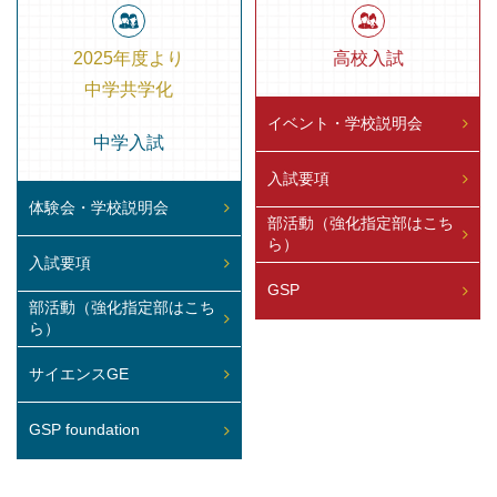
2025年度より
高校入試
中学共学化
イベント・学校説明会
中学入試
入試要項
体験会・学校説明会
部活動（強化指定部はこち
ら）
入試要項
GSP
部活動（強化指定部はこち
ら）
サイエンスGE
GSP foundation