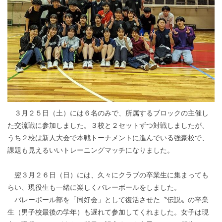
３月２５日（土）には６名のみで、所属するブロックの主催し
た交流戦に参加しました。３校と２セットずつ対戦しましたが、
うち２校は新人大会で本戦トーナメントに進んでいる強豪校で、
課題も見えるいいトレーニングマッチになりました。
翌３月２６日（日）には、久々にクラブの卒業生に集まっても
らい、現役生も一緒に楽しくバレーボールをしました。
バレーボール部を「同好会」として復活させた〝伝説〟の卒業
生（男子校最後の学年）も遅れて参加してくれました。女子は現