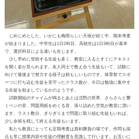
じめじめとした、いかにも梅雨らしい天候が続く中、期末考査
が始まりました。中学生は1日2科目、高校生は1日3科目が基本
で、選択科目による違いも生じます。
少し早めに登校する生徒も多く、教室に入るとすぐにテキスト
を開く姿が見られます。友人同士で教え合う生徒もいて、試験に
向けて最後まで努力する様子は頼もしいものです。体育祭でスポ
ーツに打ち込む生徒を見守ったクラス旗が、今日は勉強に集中す
る生徒を励ましているかのようです。
試験開始のチャイムが鳴るとあとは沈黙の世界、さらさらと響
くペンの音、問題用紙をめくる音、張り詰めた空気が教室に漂い
ます。ラスト数分、ぎりぎりまで問題に取り組む生徒もいれば、
少し余裕を残して終える生徒もいます。
私たち教員にとっても定期考査は真剣勝負の場です。作問も採
点も常に授業内容や生徒の理解度を意識して行います。お互いに