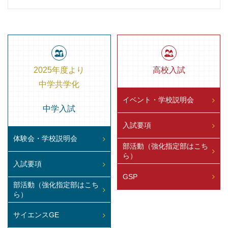
2025年度より
高校入試
中学共学化
イベント・学校説明会
中学入試
入試要項
体験会・学校説明会
部活動（強化指定部はこち
ら）
入試要項
GSP
部活動（強化指定部はこち
ら）
サイエンスGE