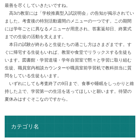
最善を尽くしていきたいですね。
高3の教室には「学校推薦型入試説明会」の告知が掲示されてい
ました。考査後の特別活動週間のメニューの一つです。この期間
には学年ごとに異なるメニューが用意され、答案返却日、終業式
までの生徒の活動を支えます。
本日の試験が終わると生徒たちの過ごし方はさまざまです。す
ぐに帰宅する生徒もいれば、教室や食堂でリラックスする生徒も
います。図書館・学習道場・学年自習室で黙々と学習に取り組む
生徒、職員室内相談カウンターや職員室前学習机で教科担当に質
問をしている生徒もいます。
いずれにしても考査終了の9日まで、食事や睡眠をしっかりと維
持した上で、学習第一の生活を送ってほしいと願います。待望の
夏休みはすぐそこなのですから。
カテゴリ名